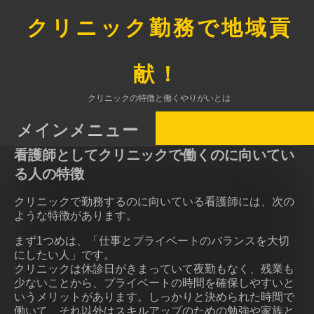
コ
ン
クリニック勤務で地域貢
テ
ン
ツ
献！
へ
ス
クリニックの特徴と働くやりがいとは
キ
ッ
メインメニュー
プ
看護師としてクリニックで働くのに向いてい
る人の特徴
クリニックで勤務するのに向いている看護師には、次の
ような特徴があります。
まず1つめは、「仕事とプライベートのバランスを大切
にしたい人」です。
クリニックは休診日がきまっていて夜勤もなく、残業も
少ないことから、プライベートの時間を確保しやすいと
いうメリットがあります。しっかりと決められた時間で
働いて、それ以外はスキルアップのための勉強や家族と