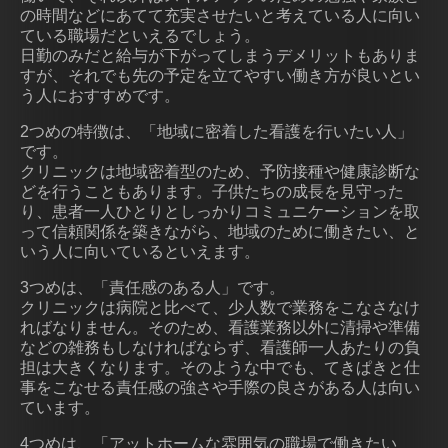
の時間などにあてて充実させたいと考えている人に向い
ている職場だといえるでしょう。
日勤のみだと給与が下がってしまうデメリットもありま
すが、それでも先の予定を立てやすい働き方が良いとい
う人におすすめです。
2つめの特徴は、「地域に密着した看護を行いたい人」
です。
クリニックは地域密着型のため、予防接種や健康診断な
どを行うこともあります。子供たちの成長を見守った
り、患者一人ひとりとしっかりコミュニケーションを取
って信頼関係を築きながら、地域のために働きたい、と
いう人に向いているといえます。
3つめは、「責任感のある人」です。
クリニックは病院と比べて、少人数で業務をこなさなけ
ればなりません。そのため、看護業務以外に清掃や準備
などの雑務もしなければならず、看護師一人あたりの負
担は大きくなります。そのような中でも、てきぱきと仕
事をこなせる責任感の強さや手際の良さがある人は向い
ています。
4つめは、「アットホームな雰囲気の職場で働きたい